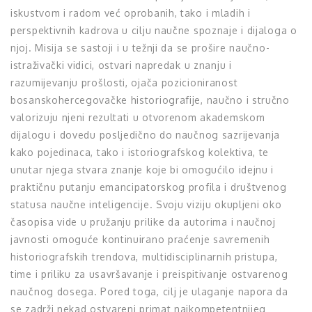
iskustvom i radom već oprobanih, tako i mladih i
perspektivnih kadrova u cilju naučne spoznaje i dijaloga o
njoj. Misija se sastoji i u težnji da se prošire naučno-
istraživački vidici, ostvari napredak u znanju i
razumijevanju prošlosti, ojača pozicioniranost
bosanskohercegovačke historiografije, naučno i stručno
valorizuju njeni rezultati u otvorenom akademskom
dijalogu i dovedu posljedično do naučnog sazrijevanja
kako pojedinaca, tako i istoriografskog kolektiva, te
unutar njega stvara znanje koje bi omogućilo idejnu i
praktičnu putanju emancipatorskog profila i društvenog
statusa naučne inteligencije. Svoju viziju okupljeni oko
časopisa vide u pružanju prilike da autorima i naučnoj
javnosti omoguće kontinuirano praćenje savremenih
historiografskih trendova, multidisciplinarnih pristupa,
time i priliku za usavršavanje i preispitivanje ostvarenog
naučnog dosega. Pored toga, cilj je ulaganje napora da
se zadrži nekad ostvareni primat najkompetentnijeg