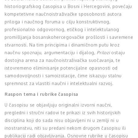
historiografskog časopisa u Bosni i Hercegovini, povećaju
kompetetivne naučnoistraživačke sposobnosti autora
priloga i naučnog foruma u cilju konstruktivnog,
profesionalno odgovornog, etičkog i intelektulanog
promišljanja bosanskohercegovačke prošlosti i savremene
stvarnosti. Na tim principima i dinamičnom putu kroz
naučnu spoznaju, argumentaciju i dijalog,
Prilozi
ostaju
dostojna arena za naučnoistraživačka suočavanja, te
istovremeno eliminisanje potencijalne opasnosti od
samodovoljnosti i samoizolacije, čime iskazuju stalnu
spremnost za vlastiti naučni i intelektualni razvoj.
Raspon tema i rubrike časopisa
U časopisu se objavljuju originalni izvorni naučni,
pregledni i stručni radovi te prikazi iz svih historijskih
disciplina koji do sada nisu objavljeni ni u zemlji ni u
inostranstvu, niti su predani nekom drugom časopisu ili
publikaciji radi objavljivanja. Osnovne rubrike u časopisu