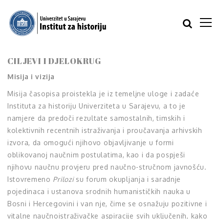
CILJEVI I DJELOKRUG
Misija i vizija
Misija časopisa proistekla je iz temeljne uloge i zadaće
Instituta za historiju Univerziteta u Sarajevu, a to je
namjere da predoči rezultate samostalnih, timskih i
kolektivnih recentnih istraživanja i proučavanja arhivskih
izvora, da omogući njihovo objavljivanje u formi
oblikovanoj naučnim postulatima, kao i da pospješi
njihovu naučnu provjeru pred naučno-stručnom javnošću.
Istovremeno
Prilozi
su forum okupljanja i saradnje
pojedinaca i ustanova srodnih humanističkih nauka u
Bosni i Hercegovini i van nje, čime se osnažuju pozitivne i
vitalne naučnoistraživačke aspiracije svih uključenih, kako