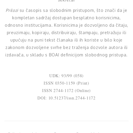
Prilozi
su časopis sa slobodnim pristupom, što znači da je
kompletan sadržaj dostupan besplatno korisnicima,
odnosno institucijama. Korisnicima je dozvoljeno da čitaju,
preuzimaju, kopiraju, distribuiraju, štampaju, pretražuju ili
upućuju na puni tekst članaka ili ih koriste u bilo koje
zakonom dozvoljene svrhe bez traženja dozvole autora ili
izdavača, u skladu s BOAI definicijom slobodnog pristupa.
UDK: 93/99 (058)
ISSN 0350-1159 (Print)
ISSN 2744-1172 (Online)
DOI: 10.51237/issn.2744-1172