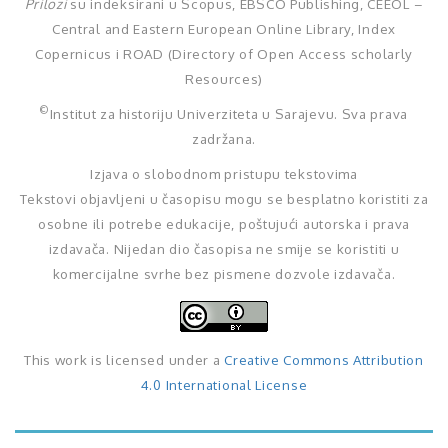
Prilozi
su indeksirani u Scopus, EBSCO Publishing, CEEOL –
Central and Eastern European Online Library, Index
Copernicus i ROAD (Directory of Open Access scholarly
Resources)
©
Institut za historiju Univerziteta u Sarajevu. Sva prava
zadržana.
Izjava o slobodnom pristupu tekstovima
Tekstovi objavljeni u časopisu mogu se besplatno koristiti za
osobne ili potrebe edukacije, poštujući autorska i prava
izdavača. Nijedan dio časopisa ne smije se koristiti u
komercijalne svrhe bez pismene dozvole izdavača.
This work is licensed under a
Creative Commons Attribution
4.0 International License