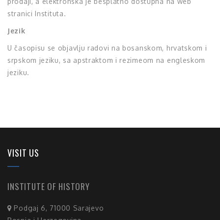
prodaji, a elektronska je besplatno dostupna na web
stranici Instituta.
Jezik
U časopisu se objavlju radovi na bosanskom, hrvatskom i
srpskom jeziku, sa apstraktom i rezimeom na engleskom
jeziku.
VISIT US
INSTITUTE OF HISTORY
Podgaj 6, 71000 Sarajevo