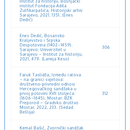
Institut za historiju, Bošnjački
institut Fondacija Adila
Zulfikarpašića, Historijski arhiv
Sarajevo, 2021, 1351. (Enes
Dedić)
Enes Dedić, Bosansko
Kraljevstvo i Srpska
Despotovina (1402–1459).
306
Sarajevo: Univerzitet u
Sarajevu – Institut za historiju,
2021, 479. (Lamija Keso)
Faruk Taslidža, Između ratova
– na granici svjetova:
društveno-privredni odnosi
Hercegovačkog sandžaka u
prvoj polovini XVII stoljeća:
312
(1606–1645). Mostar: BZK
Preporod – Gradsko društvo
Mostar, 2022, 233. (Sedad
Bešlija)
Kemal Bašić, Zvornički sandžak