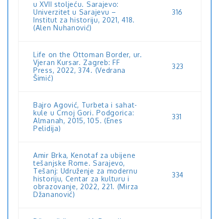
u XVII stoljeću. Sarajevo:
Univerzitet u Sarajevu –
316
Institut za historiju, 2021, 418.
(Alen Nuhanović)
Life on the Ottoman Border, ur.
Vjeran Kursar. Zagreb: FF
323
Press, 2022, 374. (Vedrana
Šimić)
Bajro Agović, Turbeta i sahat-
kule u Crnoj Gori. Podgorica:
331
Almanah, 2015, 105. (Enes
Pelidija)
Amir Brka, Kenotaf za ubijene
tešanjske Rome. Sarajevo,
Tešanj: Udruženje za modernu
334
historiju, Centar za kulturu i
obrazovanje, 2022, 221. (Mirza
Džananović)