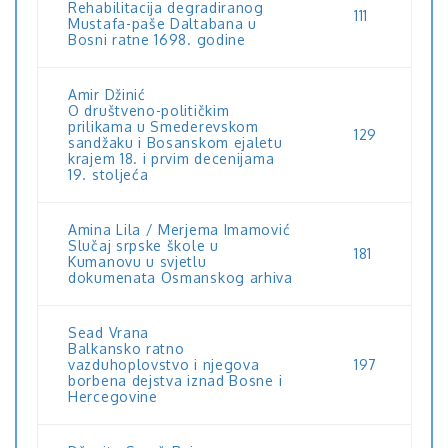
Rehabilitacija degradiranog
111
Mustafa-paše Daltabana u
Bosni ratne 1698. godine
Amir Džinić
O društveno-političkim
prilikama u Smederevskom
129
sandžaku i Bosanskom ejaletu
krajem 18. i prvim decenijama
19. stoljeća
Amina Lila / Merjema Imamović
Slučaj srpske škole u
181
Kumanovu u svjetlu
dokumenata Osmanskog arhiva
Sead Vrana
Balkansko ratno
vazduhoplovstvo i njegova
197
borbena dejstva iznad Bosne i
Hercegovine