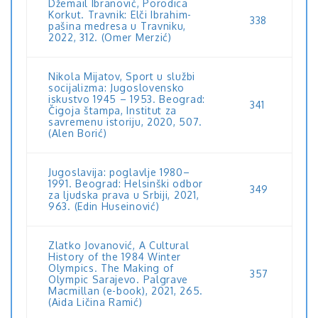
Džemail Ibranović, Porodica
Korkut. Travnik: Elči Ibrahim-
338
pašina medresa u Travniku,
2022, 312. (Omer Merzić)
Nikola Mijatov, Sport u službi
socijalizma: Jugoslovensko
iskustvo 1945 – 1953. Beograd:
341
Čigoja štampa, Institut za
savremenu istoriju, 2020, 507.
(Alen Borić)
Jugoslavija: poglavlje 1980–
1991. Beograd: Helsinški odbor
349
za ljudska prava u Srbiji, 2021,
963. (Edin Huseinović)
Zlatko Jovanović, A Cultural
History of the 1984 Winter
Olympics. The Making of
357
Olympic Sarajevo. Palgrave
Macmillan (e-book), 2021, 265.
(Aida Ličina Ramić)