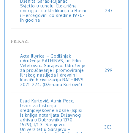
Dženita Sarač-Rujanac
Svjetlo u tunelu: Električna
energija i elektrifikacija u Bosni
247
i Hercegovini do sredine 1970-
ih godina
PRIKAZI
Acta Illyrica – Godišnjak
udruženja BATHINVS, ur. Edin
Veletovac. Sarajevo: Udruženje
za proučavanje i promoviranje
299
ilirskog naslijeđa i drevnih i
klasičnih civilizacija BATHINVS,
2021, 274. (Dženana Kurtović)
Esad Kurtović, Almir Peco,
Izvori za historiju
srednjovjekovne Bosne (Ispisi
iz knjiga notarijata Državnog
arhiva u Dubrovniku 1370–
1529), I/1-3. Sarajevo:
303
Univerzitet u Sarajevu –